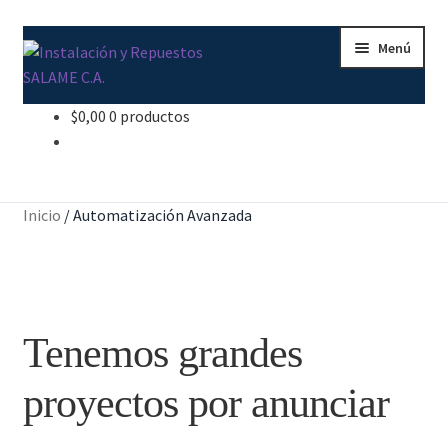
Ir
Ir
Menú
a
al
la
contenido
navegación
$
0,00
0 productos
Inicio
Carrito
Inicio
/
Automatización Avanzada
Contacto
Curso Básico Portal TIA
Tenemos grandes
Finalizar compra
proyectos por anunciar
Mi cuenta
Nosotros