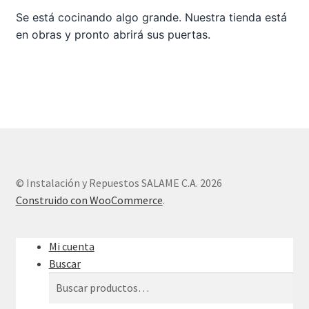
Se está cocinando algo grande. Nuestra tienda está
en obras y pronto abrirá sus puertas.
Sample Page
Tienda
© Instalación y Repuestos SALAME C.A. 2026
Construido con WooCommerce
.
Mi cuenta
Buscar
Buscar
Buscar
por: