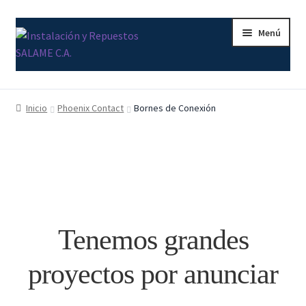
Menú
Inicio
Inicio
Phoenix Contact
Bornes de Conexión
Carrito
Contacto
Curso Básico Portal TIA
Tenemos grandes
Finalizar compra
proyectos por anunciar
Mi cuenta
Nosotros