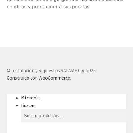
en obras y pronto abrirá sus puertas.
Sample Page
Tienda
© Instalación y Repuestos SALAME C.A. 2026
Construido con WooCommerce
.
Mi cuenta
Buscar
Buscar
Buscar
por: