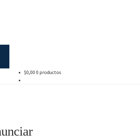
$
0,00
0 productos
nunciar