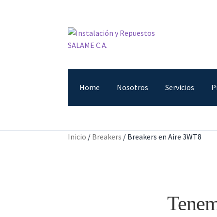
Ir
Ir
a
al
la
contenido
navegación
Home
Nosotros
Servicios
P
Inicio
Carrito
Contacto
Curso Básico Portal T
Inicio
/
Breakers
/
Breakers en Aire 3WT8
Tenemo