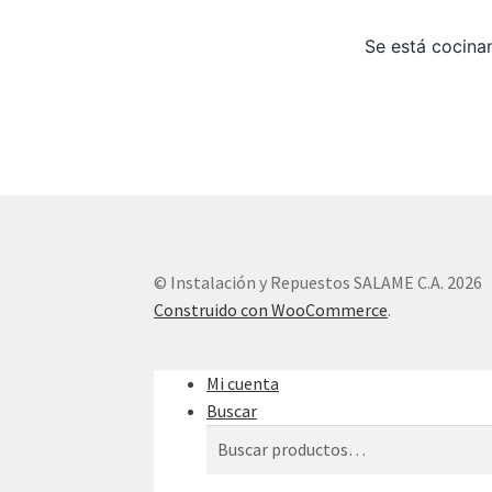
Se está cocinan
© Instalación y Repuestos SALAME C.A. 2026
Construido con WooCommerce
.
Mi cuenta
Buscar
Buscar
Buscar
por: