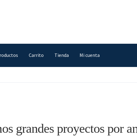
roductos
Carrito
Tienda
Mi cuenta
IA
Finalizar compra
Mi cuenta
Nosotros
Sample Page
Tienda
s grandes proyectos por a