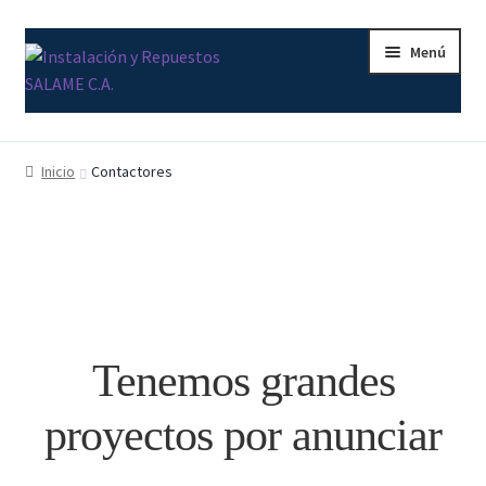
Menú
Inicio
Inicio
Contactores
Carrito
Contacto
Curso Básico Portal TIA
Tenemos grandes
Finalizar compra
proyectos por anunciar
Mi cuenta
Nosotros