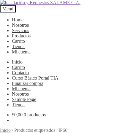
Ir
Ir
a
al
Menú
la
contenido
navegación
Home
Nosotros
Servicios
Productos
Carrito
Tienda
Mi cuenta
Inicio
Carrito
Contacto
Curso Básico Portal TIA
Finalizar compra
Mi cuenta
Nosotros
Sample Page
Tienda
$
0,00
0 productos
Inicio
/
Productos etiquetados “IP66”