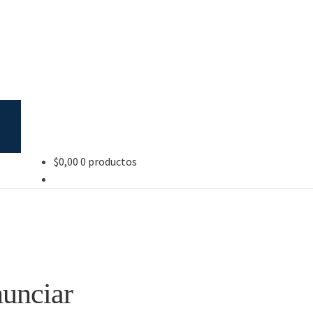
$
0,00
0 productos
nunciar