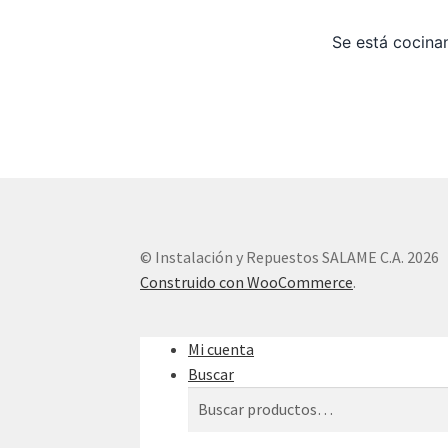
Se está cocinan
© Instalación y Repuestos SALAME C.A. 2026
Construido con WooCommerce
.
Mi cuenta
Buscar
Buscar
Buscar
por: