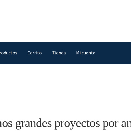
roductos
Carrito
Tienda
Mi cuenta
IA
Finalizar compra
Mi cuenta
Nosotros
Sample Page
Tienda
s grandes proyectos por a