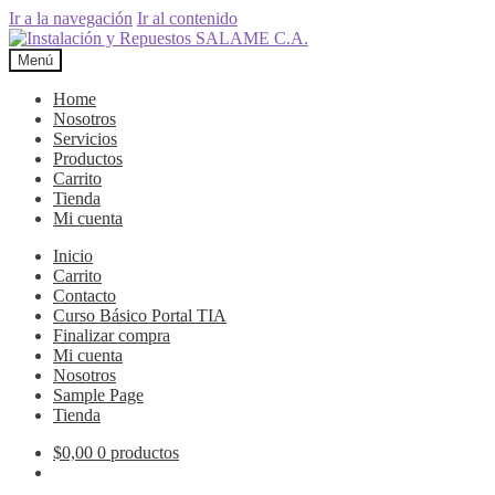
Ir a la navegación
Ir al contenido
Menú
Home
Nosotros
Servicios
Productos
Carrito
Tienda
Mi cuenta
Inicio
Carrito
Contacto
Curso Básico Portal TIA
Finalizar compra
Mi cuenta
Nosotros
Sample Page
Tienda
$
0,00
0 productos