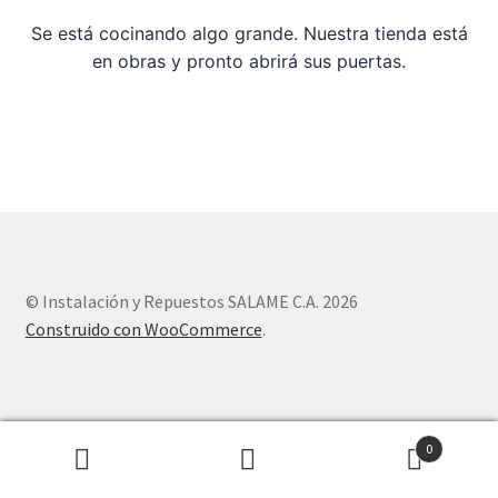
Se está cocinando algo grande. Nuestra tienda está
Sample Page
en obras y pronto abrirá sus puertas.
Tienda
© Instalación y Repuestos SALAME C.A. 2026
Construido con WooCommerce
.
0
Buscar
Buscar