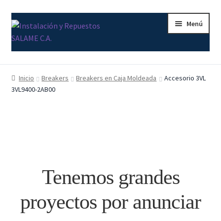
Ir
Ir
Menú
a
al
la
contenido
navegación
Inicio
Inicio
Breakers
Breakers en Caja Moldeada
Accesorio 3VL
3VL9400-2AB00
Carrito
Contacto
Curso Básico Portal TIA
Finalizar compra
Tenemos grandes
Mi cuenta
proyectos por anunciar
Nosotros