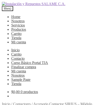
Ir
Ir
a
al
Menú
la
contenido
navegación
Home
Nosotros
Servicios
Productos
Carrito
Tienda
Mi cuenta
Inicio
Carrito
Contacto
Curso Básico Portal TIA
Finalizar compra
Mi cuenta
Nosotros
Sample Page
Tienda
$
0,00
0 productos
Inicio
/
Contactores
/
Accesorio Contactor SIRIUS – Módulo