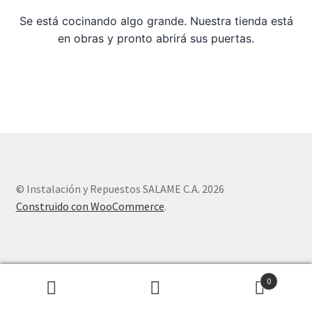
Se está cocinando algo grande. Nuestra tienda está
Sample Page
en obras y pronto abrirá sus puertas.
Tienda
© Instalación y Repuestos SALAME C.A. 2026
Construido con WooCommerce
.
0
Buscar
Buscar