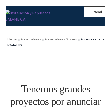
Ir
Ir
Menú
a
al
la
contenido
navegación
Inicio
Inicio
Arrancadores
Arrancadores Suaves
Accesorio Serie
3RW44 Bus
Carrito
Contacto
Curso Básico Portal TIA
Finalizar compra
Tenemos grandes
Mi cuenta
proyectos por anunciar
Nosotros