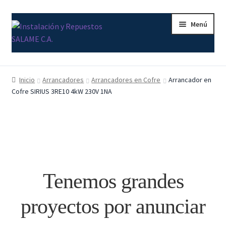
Ir
Ir
Menú
a
al
la
contenido
navegación
Inicio
Inicio
Arrancadores
Arrancadores en Cofre
Arrancador en
Cofre SIRIUS 3RE10 4kW 230V 1NA
Carrito
Contacto
Curso Básico Portal TIA
Finalizar compra
Tenemos grandes
Mi cuenta
proyectos por anunciar
Nosotros