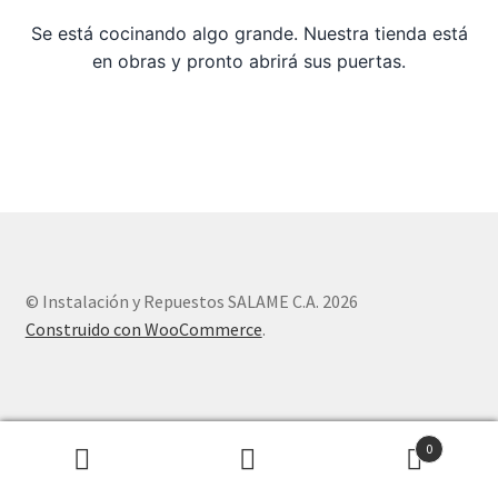
Se está cocinando algo grande. Nuestra tienda está
Sample Page
en obras y pronto abrirá sus puertas.
Tienda
© Instalación y Repuestos SALAME C.A. 2026
Construido con WooCommerce
.
0
Buscar
Buscar