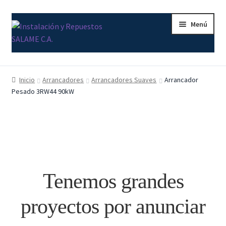
Ir
Ir
Menú
a
al
la
contenido
navegación
Inicio
Inicio
Arrancadores
Arrancadores Suaves
Arrancador
Pesado 3RW44 90kW
Carrito
Contacto
Curso Básico Portal TIA
Finalizar compra
Tenemos grandes
Mi cuenta
proyectos por anunciar
Nosotros