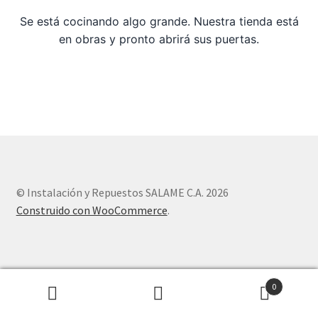
Se está cocinando algo grande. Nuestra tienda está
Sample Page
en obras y pronto abrirá sus puertas.
Tienda
© Instalación y Repuestos SALAME C.A. 2026
Construido con WooCommerce
.
0
Buscar
Buscar