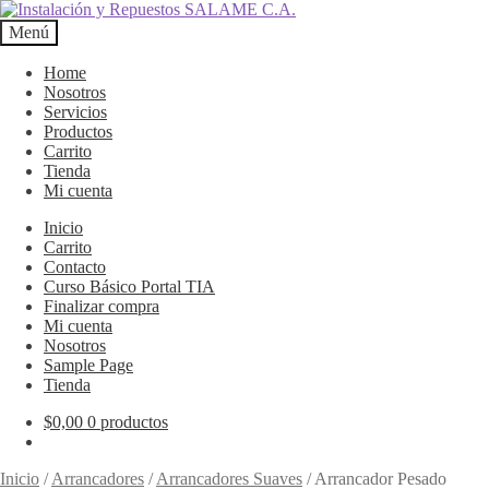
Ir
Ir
a
al
Menú
la
contenido
navegación
Home
Nosotros
Servicios
Productos
Carrito
Tienda
Mi cuenta
Inicio
Carrito
Contacto
Curso Básico Portal TIA
Finalizar compra
Mi cuenta
Nosotros
Sample Page
Tienda
$
0,00
0 productos
Inicio
/
Arrancadores
/
Arrancadores Suaves
/
Arrancador Pesado