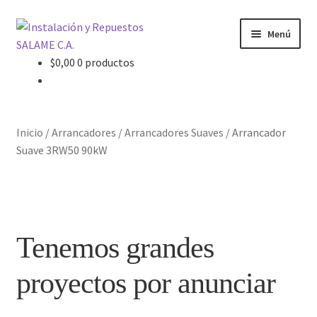
Ir
Ir
Menú
a
al
la
contenido
$
0,00
0 productos
Inicio
navegación
Carrito
Inicio
/
Arrancadores
/
Arrancadores Suaves
/
Arrancador
Contacto
Suave 3RW50 90kW
Curso Básico Portal TIA
Finalizar compra
Tenemos grandes
Mi cuenta
proyectos por anunciar
Nosotros