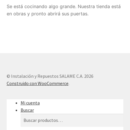
Se está cocinando algo grande. Nuestra tienda está
Sample Page
en obras y pronto abrirá sus puertas.
Tienda
© Instalación y Repuestos SALAME C.A. 2026
Construido con WooCommerce
.
Mi cuenta
Buscar
Buscar
Buscar
por: