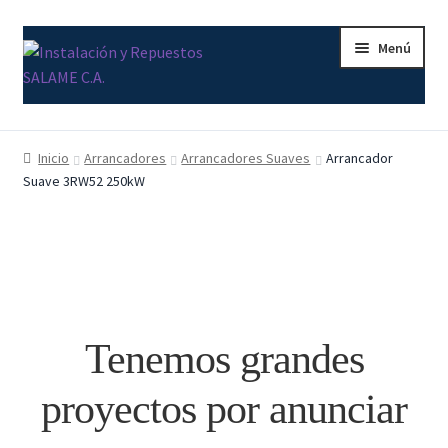
Ir
Ir
Menú
a
al
la
contenido
navegación
Inicio
Inicio
Arrancadores
Arrancadores Suaves
Arrancador
Suave 3RW52 250kW
Carrito
Contacto
Curso Básico Portal TIA
Finalizar compra
Tenemos grandes
Mi cuenta
proyectos por anunciar
Nosotros