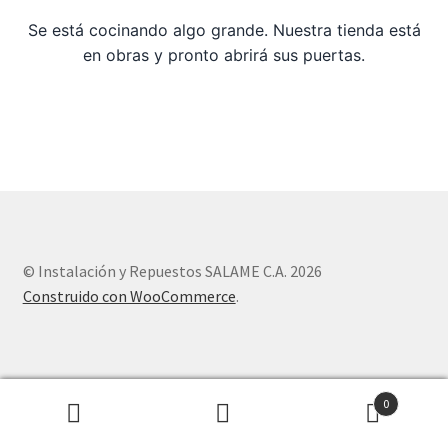
Se está cocinando algo grande. Nuestra tienda está
Sample Page
en obras y pronto abrirá sus puertas.
Tienda
© Instalación y Repuestos SALAME C.A. 2026
Construido con WooCommerce
.
0
Buscar
Buscar