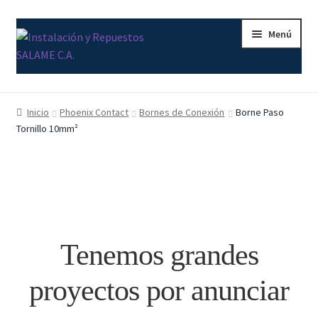
Ir
Ir
Menú
a
al
la
contenido
navegación
Inicio
Inicio
Phoenix Contact
Bornes de Conexión
Borne Paso
Tornillo 10mm²
Carrito
Contacto
Curso Básico Portal TIA
Finalizar compra
Tenemos grandes
Mi cuenta
proyectos por anunciar
Nosotros