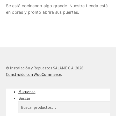
Se está cocinando algo grande. Nuestra tienda está
Sample Page
en obras y pronto abrirá sus puertas.
Tienda
© Instalación y Repuestos SALAME C.A. 2026
Construido con WooCommerce
.
Mi cuenta
Buscar
Buscar
Buscar
por: