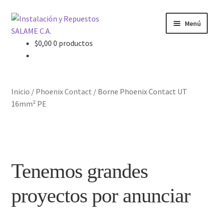
Ir
Ir
Menú
a
al
la
contenido
$
0,00
0 productos
Inicio
navegación
Carrito
Inicio
/
Phoenix Contact
/
Borne Phoenix Contact UT
Contacto
16mm² PE
Curso Básico Portal TIA
Finalizar compra
Tenemos grandes
Mi cuenta
proyectos por anunciar
Nosotros