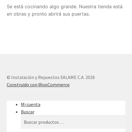
Se está cocinando algo grande. Nuestra tienda está
Sample Page
en obras y pronto abrirá sus puertas.
Tienda
© Instalación y Repuestos SALAME C.A. 2026
Construido con WooCommerce
.
Mi cuenta
Buscar
Buscar
Buscar
por: