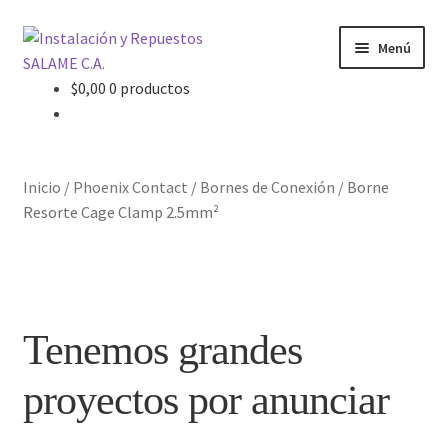
Ir
Ir
Menú
a
al
la
contenido
$
0,00
0 productos
Inicio
navegación
Carrito
Inicio
/
Phoenix Contact
/
Bornes de Conexión
/
Borne
Contacto
Resorte Cage Clamp 2.5mm²
Curso Básico Portal TIA
Finalizar compra
Tenemos grandes
Mi cuenta
proyectos por anunciar
Nosotros