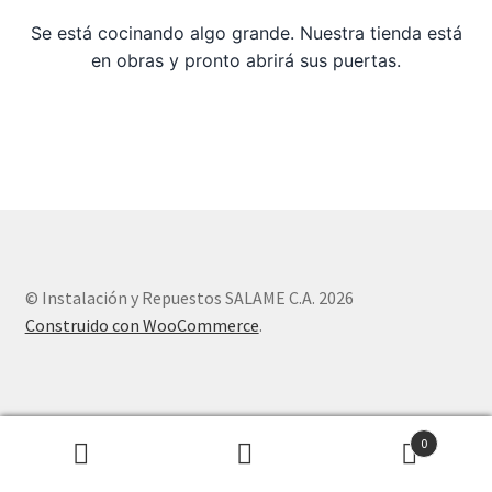
Se está cocinando algo grande. Nuestra tienda está
Sample Page
en obras y pronto abrirá sus puertas.
Tienda
© Instalación y Repuestos SALAME C.A. 2026
Construido con WooCommerce
.
0
Buscar
Buscar