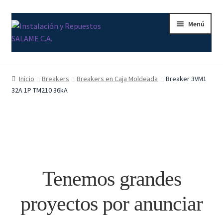
Ir
Ir
Menú
a
al
la
contenido
navegación
Inicio
Inicio
Breakers
Breakers en Caja Moldeada
Breaker 3VM1
32A 1P TM210 36kA
Carrito
Contacto
Curso Básico Portal TIA
Finalizar compra
Tenemos grandes
Mi cuenta
proyectos por anunciar
Nosotros