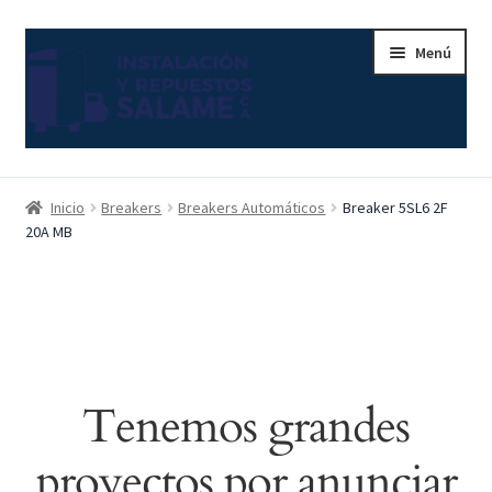
Ir
Ir
Menú
a
al
la
contenido
navegación
Inicio
Inicio
Breakers
Breakers Automáticos
Breaker 5SL6 2F
20A MB
Carrito
Contacto
Curso Básico Portal TIA
Tenemos grandes
Finalizar compra
proyectos por anunciar
Mi cuenta