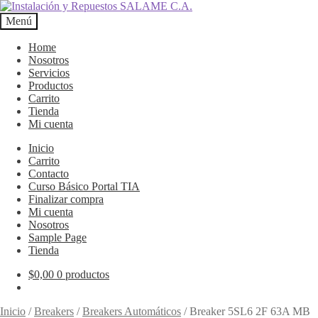
Ir
Ir
a
al
Menú
la
contenido
navegación
Home
Nosotros
Servicios
Productos
Carrito
Tienda
Mi cuenta
Inicio
Carrito
Contacto
Curso Básico Portal TIA
Finalizar compra
Mi cuenta
Nosotros
Sample Page
Tienda
$
0,00
0 productos
Inicio
/
Breakers
/
Breakers Automáticos
/
Breaker 5SL6 2F 63A MB