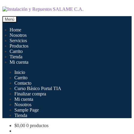
Ir
Ir
a
al
la
contenido
Menú
navegación
Home
Nosotros
Servicios
Productos
Carrito
Tienda
Mi cuenta
Inicio
Carrito
Contacto
Curso Básico Portal TIA
Finalizar compra
Mi cuenta
Nosotros
Sample Page
Tienda
$
0,00
0 productos