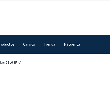
roductos
Carrito
Tienda
Mi cuenta
IA
Finalizar compra
Mi cuenta
Nosotros
Sample Page
Tienda
ker 5SL6 3F 4A