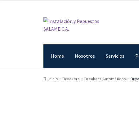
Ir
Ir
a
al
la
contenido
navegación
Home
Nosotros
Servicios
P
Inicio
Carrito
Contacto
Curso Básico Portal T
Inicio
Breakers
Breakers Automáticos
Brea