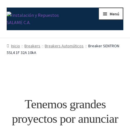
Ir
Ir
Menú
a
al
la
contenido
navegación
Inicio
Inicio
Breakers
Breakers Automáticos
Breaker SENTRON
5SL4 1F 32A 10kA
Carrito
Contacto
Curso Básico Portal TIA
Finalizar compra
Tenemos grandes
Mi cuenta
proyectos por anunciar
Nosotros