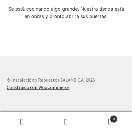
Se está cocinando algo grande. Nuestra tienda está
Sample Page
en obras y pronto abrirá sus puertas.
Tienda
© Instalación y Repuestos SALAME C.A. 2026
Construido con WooCommerce
.
0
Buscar
Buscar