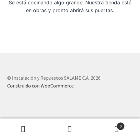
Se está cocinando algo grande. Nuestra tienda está
en obras y pronto abrirá sus puertas.
Sample Page
Tienda
© Instalación y Repuestos SALAME C.A. 2026
Construido con WooCommerce
.
0
Buscar
Buscar