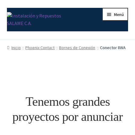
Ir
Ir
Menú
a
al
la
contenido
navegación
Inicio
Inicio
Phoenix Contact
Bornes de Conexión
Conector 8WA
Carrito
Contacto
Curso Básico Portal TIA
Tenemos grandes
Finalizar compra
proyectos por anunciar
Mi cuenta
Nosotros