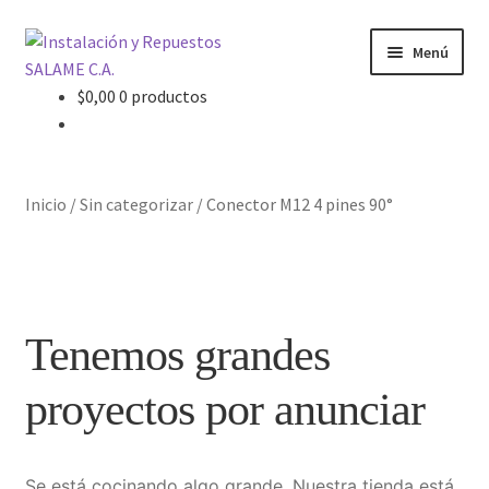
Ir
Ir
Menú
a
al
la
contenido
$
0,00
0 productos
Inicio
navegación
Carrito
Inicio
/
Sin categorizar
/
Conector M12 4 pines 90°
Contacto
Curso Básico Portal TIA
Tenemos grandes
Finalizar compra
proyectos por anunciar
Mi cuenta
Nosotros
Se está cocinando algo grande. Nuestra tienda está