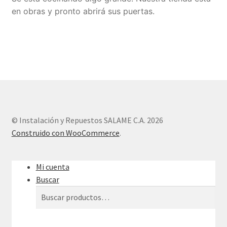
en obras y pronto abrirá sus puertas.
Sample Page
Tienda
© Instalación y Repuestos SALAME C.A. 2026
Construido con WooCommerce
.
Mi cuenta
Buscar
Buscar
Buscar
por: