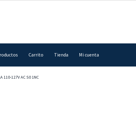
roductos
Carrito
Tienda
Mi cuenta
IA
Finalizar compra
Mi cuenta
Nosotros
Sample Page
Tienda
2A 110-127V AC S0 1NC