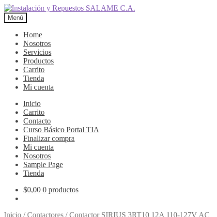
Ir
Ir
a
al
Menú
la
contenido
navegación
Home
Nosotros
Servicios
Productos
Carrito
Tienda
Mi cuenta
Inicio
Carrito
Contacto
Curso Básico Portal TIA
Finalizar compra
Mi cuenta
Nosotros
Sample Page
Tienda
$
0,00
0 productos
Inicio
/
Contactores
/
Contactor SIRIUS 3RT10 12A 110-127V AC