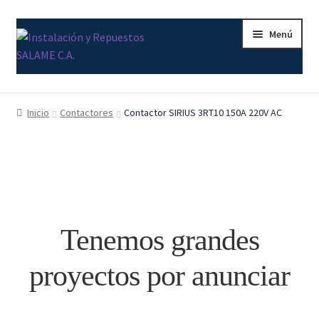
Ir
Ir
Menú
a
al
la
contenido
navegación
Inicio
Inicio
Contactores
Contactor SIRIUS 3RT10 150A 220V AC
Carrito
Contacto
Curso Básico Portal TIA
Tenemos grandes
Finalizar compra
proyectos por anunciar
Mi cuenta
Nosotros