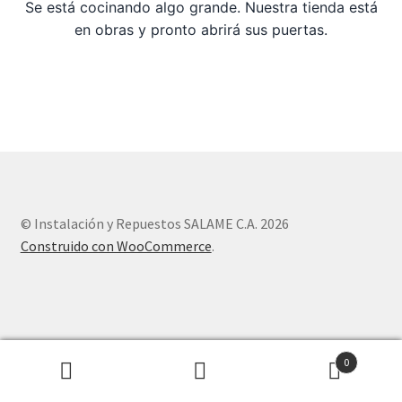
Se está cocinando algo grande. Nuestra tienda está
en obras y pronto abrirá sus puertas.
Sample Page
Tienda
© Instalación y Repuestos SALAME C.A. 2026
Construido con WooCommerce
.
0
Buscar
Buscar