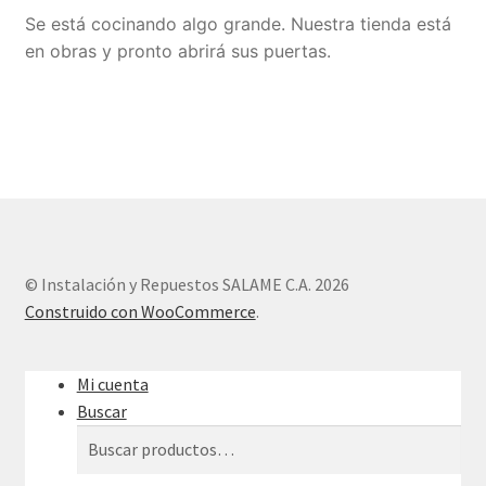
Se está cocinando algo grande. Nuestra tienda está
Sample Page
en obras y pronto abrirá sus puertas.
Tienda
© Instalación y Repuestos SALAME C.A. 2026
Construido con WooCommerce
.
Mi cuenta
Buscar
Buscar
Buscar
por: