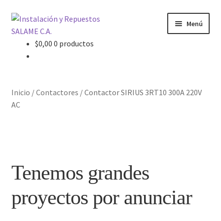
Ir
Ir
Menú
a
al
la
contenido
$
0,00
0 productos
Inicio
navegación
Carrito
Inicio
/
Contactores
/
Contactor SIRIUS 3RT10 300A 220V
Contacto
AC
Curso Básico Portal TIA
Finalizar compra
Tenemos grandes
Mi cuenta
proyectos por anunciar
Nosotros