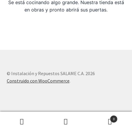
Se está cocinando algo grande. Nuestra tienda está
en obras y pronto abrirá sus puertas.
Sample Page
Tienda
© Instalación y Repuestos SALAME C.A. 2026
Construido con WooCommerce
.
0
Buscar
Buscar