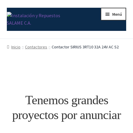
Ir
Ir
Menú
a
al
la
contenido
navegación
Inicio
Inicio
Contactores
Contactor SIRIUS 3RT10 32A 24V AC S2
Carrito
Contacto
Curso Básico Portal TIA
Tenemos grandes
Finalizar compra
proyectos por anunciar
Mi cuenta
Nosotros