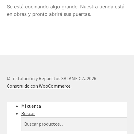
Se está cocinando algo grande. Nuestra tienda está
Sample Page
en obras y pronto abrirá sus puertas.
Tienda
© Instalación y Repuestos SALAME C.A. 2026
Construido con WooCommerce
.
Mi cuenta
Buscar
Buscar
Buscar
por: