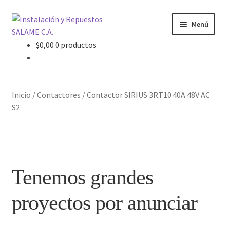
Ir
Ir
Menú
a
al
la
contenido
$
0,00
0 productos
Inicio
navegación
Carrito
Inicio
/
Contactores
/
Contactor SIRIUS 3RT10 40A 48V AC
Contacto
S2
Curso Básico Portal TIA
Finalizar compra
Tenemos grandes
Mi cuenta
proyectos por anunciar
Nosotros