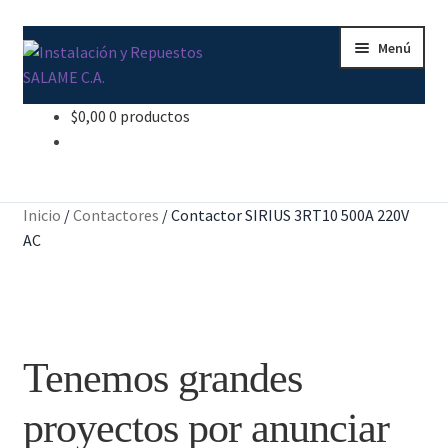
Ir
Ir
Menú
a
al
la
contenido
navegación
$
0,00
0 productos
Inicio
Carrito
Inicio
/
Contactores
/
Contactor SIRIUS 3RT10 500A 220V
Contacto
AC
Curso Básico Portal TIA
Finalizar compra
Tenemos grandes
Mi cuenta
proyectos por anunciar
Nosotros