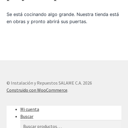
Se está cocinando algo grande. Nuestra tienda está
Sample Page
en obras y pronto abrirá sus puertas.
Tienda
© Instalación y Repuestos SALAME C.A. 2026
Construido con WooCommerce
.
Mi cuenta
Buscar
Buscar
Buscar