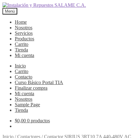
Ir
Ir
a
al
Menú
la
contenido
navegación
Home
Nosotros
Servicios
Productos
Carrito
Tienda
Mi cuenta
Inicio
Carrito
Contacto
Curso Básico Portal TIA
Finalizar compra
Mi cuenta
Nosotros
Sample Page
Tienda
$
0,00
0 productos
Inicio
/
Contactores
/
Contactor SIRIUS 3RT10 7A 440-480V AC