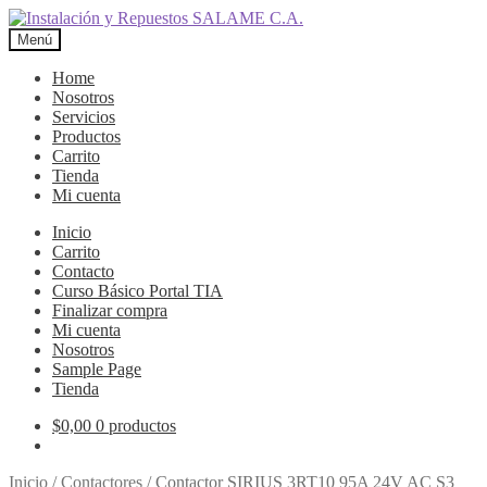
Ir
Ir
a
al
Menú
la
contenido
navegación
Home
Nosotros
Servicios
Productos
Carrito
Tienda
Mi cuenta
Inicio
Carrito
Contacto
Curso Básico Portal TIA
Finalizar compra
Mi cuenta
Nosotros
Sample Page
Tienda
$
0,00
0 productos
Inicio
/
Contactores
/
Contactor SIRIUS 3RT10 95A 24V AC S3