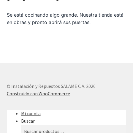
Se está cocinando algo grande. Nuestra tienda está
Sample Page
en obras y pronto abrirá sus puertas.
Tienda
© Instalación y Repuestos SALAME C.A. 2026
Construido con WooCommerce
.
Mi cuenta
Buscar
Buscar
Buscar