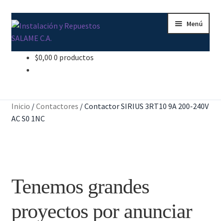
Ir
Ir
Menú
a
al
la
contenido
navegación
$
0,00
0 productos
Inicio
Carrito
Inicio
/
Contactores
/
Contactor SIRIUS 3RT10 9A 200-240V
Contacto
AC S0 1NC
Curso Básico Portal TIA
Finalizar compra
Tenemos grandes
Mi cuenta
proyectos por anunciar
Nosotros