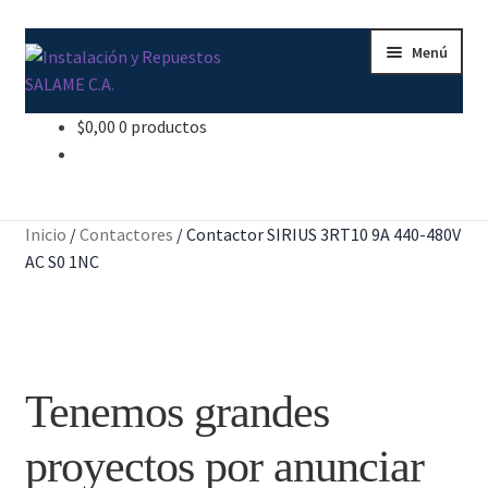
Ir
Ir
Menú
a
al
la
contenido
navegación
$
0,00
0 productos
Inicio
Carrito
Inicio
/
Contactores
/
Contactor SIRIUS 3RT10 9A 440-480V
Contacto
AC S0 1NC
Curso Básico Portal TIA
Finalizar compra
Tenemos grandes
Mi cuenta
proyectos por anunciar
Nosotros