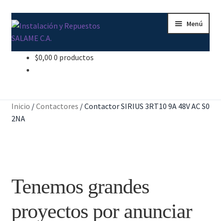
Ir
Ir
Menú
a
al
la
contenido
navegación
$
0,00
0 productos
Inicio
Carrito
Inicio
/
Contactores
/
Contactor SIRIUS 3RT10 9A 48V AC S0
Contacto
2NA
Curso Básico Portal TIA
Finalizar compra
Tenemos grandes
Mi cuenta
proyectos por anunciar
Nosotros