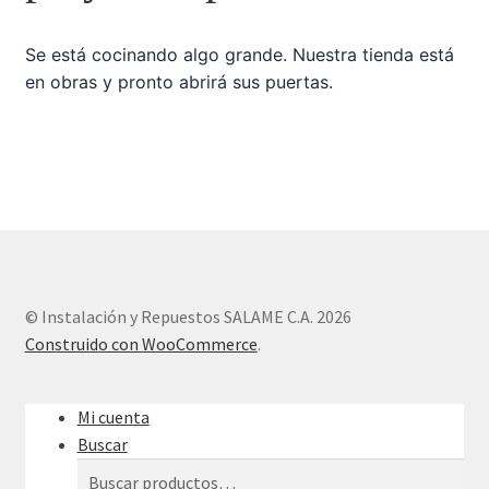
Se está cocinando algo grande. Nuestra tienda está
Sample Page
en obras y pronto abrirá sus puertas.
Tienda
© Instalación y Repuestos SALAME C.A. 2026
Construido con WooCommerce
.
Mi cuenta
Buscar
Buscar
Buscar