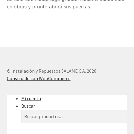
en obras y pronto abrirá sus puertas.
Sample Page
Tienda
© Instalación y Repuestos SALAME C.A. 2026
Construido con WooCommerce
.
Mi cuenta
Buscar
Buscar
Buscar
por: