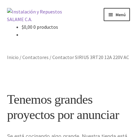
Ir
Ir
Menú
a
al
la
contenido
$
0,00
0 productos
Inicio
navegación
Carrito
Inicio
/
Contactores
/
Contactor SIRIUS 3RT20 12A 220V AC
Contacto
Curso Básico Portal TIA
Tenemos grandes
Finalizar compra
proyectos por anunciar
Mi cuenta
Nosotros
Se está cocinando algo grande. Nuestra tienda está