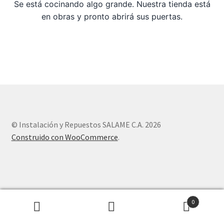
Se está cocinando algo grande. Nuestra tienda está
en obras y pronto abrirá sus puertas.
Sample Page
Tienda
© Instalación y Repuestos SALAME C.A. 2026
Construido con WooCommerce
.
0
Buscar
Buscar