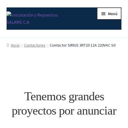
Ir
Ir
Menú
a
al
la
contenido
navegación
Inicio
Inicio
Contactores
Contactor SIRIUS 3RT20 12A 220VAC S0
Carrito
Contacto
Curso Básico Portal TIA
Tenemos grandes
Finalizar compra
proyectos por anunciar
Mi cuenta
Nosotros