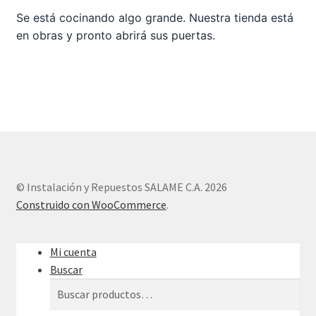
Se está cocinando algo grande. Nuestra tienda está
en obras y pronto abrirá sus puertas.
Sample Page
Tienda
© Instalación y Repuestos SALAME C.A. 2026
Construido con WooCommerce
.
Mi cuenta
Buscar
Buscar
Buscar
por: