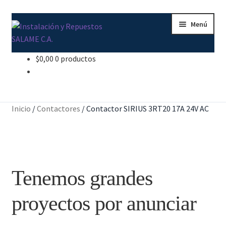
Ir
Ir
Menú
a
al
la
contenido
navegación
$
0,00
0 productos
Inicio
Carrito
Inicio
/
Contactores
/
Contactor SIRIUS 3RT20 17A 24V AC
Contacto
Curso Básico Portal TIA
Tenemos grandes
Finalizar compra
proyectos por anunciar
Mi cuenta
Nosotros