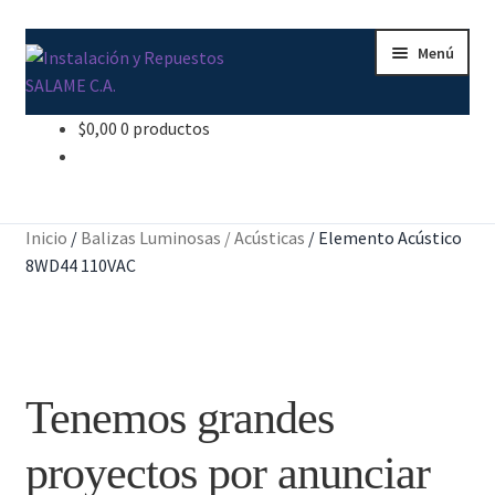
Ir
Ir
Menú
a
al
la
contenido
navegación
$
0,00
0 productos
Inicio
Carrito
Inicio
/
Balizas Luminosas / Acústicas
/
Elemento Acústico
Contacto
8WD44 110VAC
Curso Básico Portal TIA
Finalizar compra
Tenemos grandes
Mi cuenta
proyectos por anunciar
Nosotros