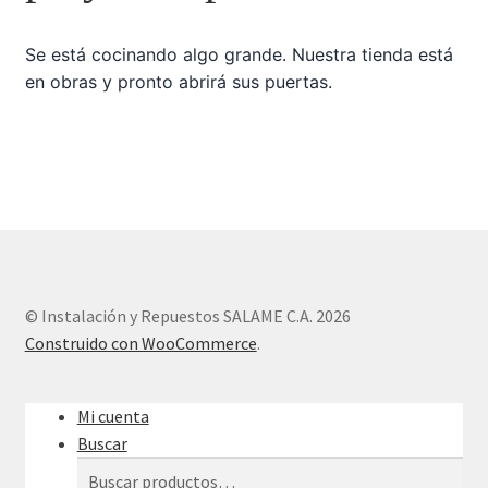
Se está cocinando algo grande. Nuestra tienda está
Sample Page
en obras y pronto abrirá sus puertas.
Tienda
© Instalación y Repuestos SALAME C.A. 2026
Construido con WooCommerce
.
Mi cuenta
Buscar
Buscar
Buscar