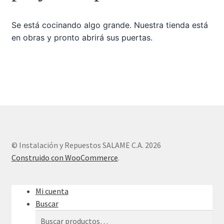
Se está cocinando algo grande. Nuestra tienda está
Sample Page
en obras y pronto abrirá sus puertas.
Tienda
© Instalación y Repuestos SALAME C.A. 2026
Construido con WooCommerce
.
Mi cuenta
Buscar
Buscar
Buscar