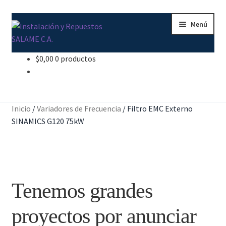
Ir
Ir
Menú
a
al
la
contenido
navegación
$
0,00
0 productos
Inicio
Carrito
Inicio
/
Variadores de Frecuencia
/
Filtro EMC Externo
Contacto
SINAMICS G120 75kW
Curso Básico Portal TIA
Finalizar compra
Tenemos grandes
Mi cuenta
proyectos por anunciar
Nosotros