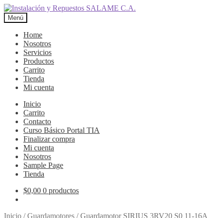
Ir
Ir
a
al
Menú
la
contenido
navegación
Home
Nosotros
Servicios
Productos
Carrito
Tienda
Mi cuenta
Inicio
Carrito
Contacto
Curso Básico Portal TIA
Finalizar compra
Mi cuenta
Nosotros
Sample Page
Tienda
$
0,00
0 productos
Inicio
/
Guardamotores
/
Guardamotor SIRIUS 3RV20 S0 11-16A