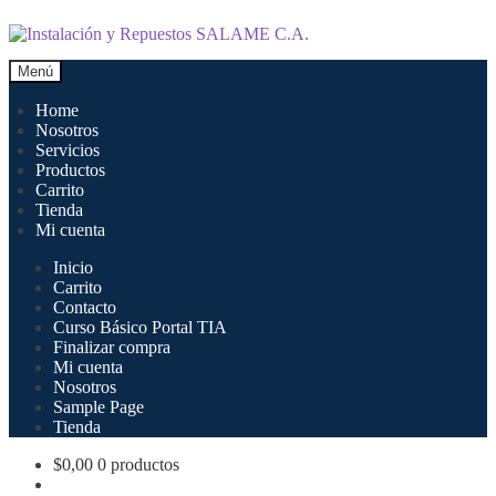
Ir
Ir
a
al
la
contenido
Menú
navegación
Home
Nosotros
Servicios
Productos
Carrito
Tienda
Mi cuenta
Inicio
Carrito
Contacto
Curso Básico Portal TIA
Finalizar compra
Mi cuenta
Nosotros
Sample Page
Tienda
$
0,00
0 productos