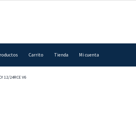
roductos
Carrito
Tienda
Mi cuenta
IA
Finalizar compra
Mi cuenta
Nosotros
Sample Page
Tienda
! 12/24RCE V6