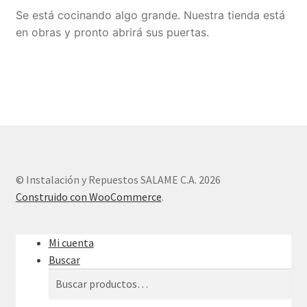
Se está cocinando algo grande. Nuestra tienda está
Sample Page
en obras y pronto abrirá sus puertas.
Tienda
© Instalación y Repuestos SALAME C.A. 2026
Construido con WooCommerce
.
Mi cuenta
Buscar
Buscar
Buscar
por: