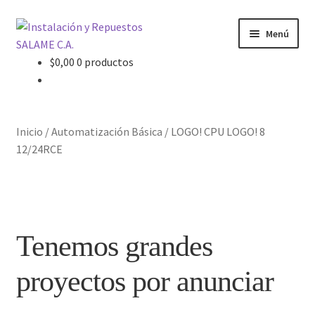
Ir
Ir
Menú
a
al
la
contenido
$
0,00
0 productos
Inicio
navegación
Carrito
Inicio
/
Automatización Básica
/
LOGO! CPU LOGO! 8
Contacto
12/24RCE
Curso Básico Portal TIA
Finalizar compra
Tenemos grandes
Mi cuenta
proyectos por anunciar
Nosotros