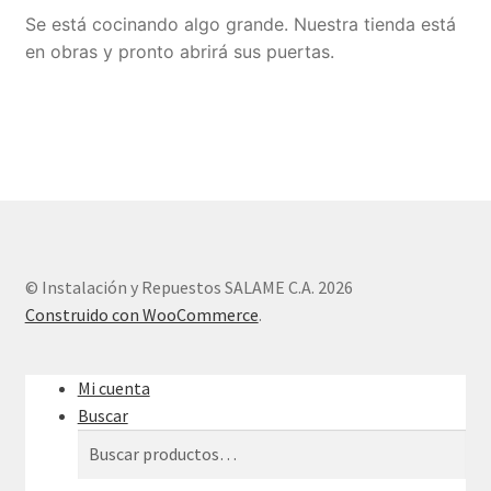
Se está cocinando algo grande. Nuestra tienda está
Sample Page
en obras y pronto abrirá sus puertas.
Tienda
© Instalación y Repuestos SALAME C.A. 2026
Construido con WooCommerce
.
Mi cuenta
Buscar
Buscar
Buscar
por: