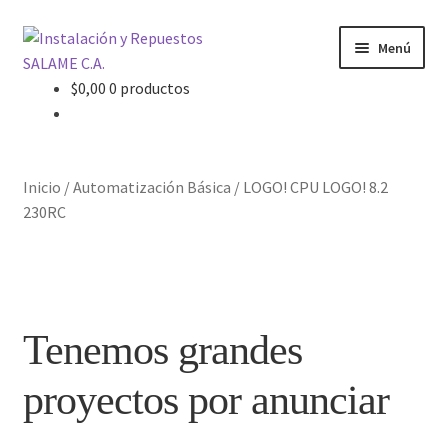
Ir
Ir
Menú
a
al
la
contenido
$
0,00
0 productos
Inicio
navegación
Carrito
Inicio
/
Automatización Básica
/
LOGO! CPU LOGO! 8.2
Contacto
230RC
Curso Básico Portal TIA
Finalizar compra
Tenemos grandes
Mi cuenta
proyectos por anunciar
Nosotros