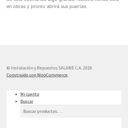
en obras y pronto abrirá sus puertas.
Sample Page
Tienda
© Instalación y Repuestos SALAME C.A. 2026
Construido con WooCommerce
.
Mi cuenta
Buscar
Buscar
Buscar
por: