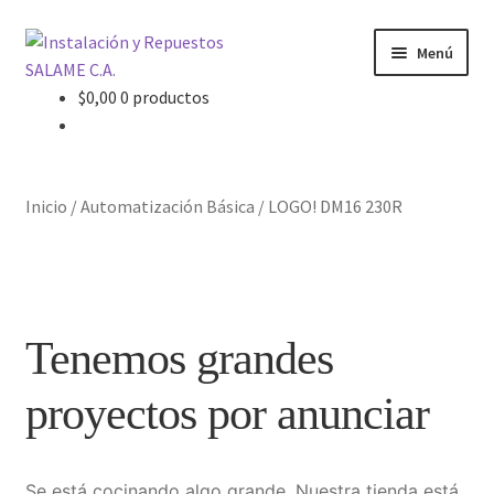
Ir
Ir
Menú
a
al
la
contenido
$
0,00
0 productos
Inicio
navegación
Carrito
Inicio
/
Automatización Básica
/
LOGO! DM16 230R
Contacto
Curso Básico Portal TIA
Tenemos grandes
Finalizar compra
proyectos por anunciar
Mi cuenta
Nosotros
Se está cocinando algo grande. Nuestra tienda está